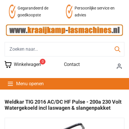
af
Gegarandeerd de
Persoonlijke service en
goedkoopste
advies
0
Winkelwagen
Contact
Menu openen
Weldkar TIG 2016 AC/DC HF Pulse - 200a 230 Volt
Watergekoeld incl laswagen & slangenpakket