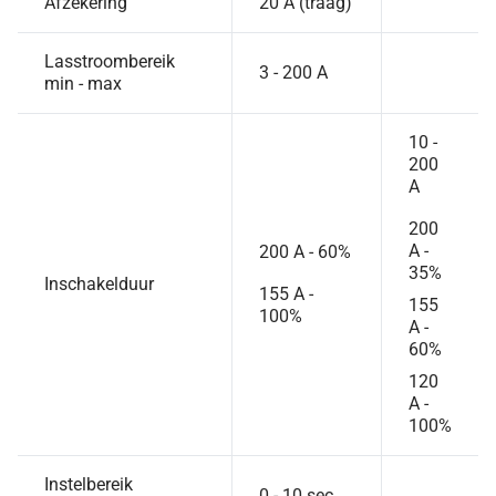
Afzekering
20 A (traag)
Lasstroombereik
3 - 200 A
min - max
10 -
200
A
200
A -
200 A - 60%
35%
Inschakelduur
155 A -
155
100%
A -
60%
120
A -
100%
Instelbereik
0 - 10 sec