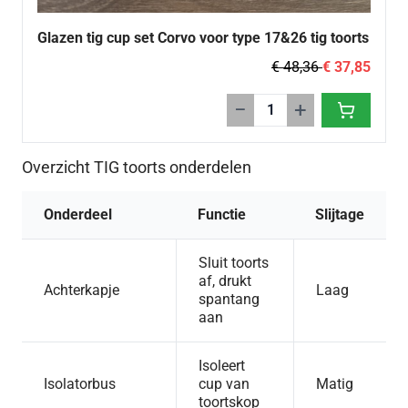
Glazen tig cup set Corvo voor type 17&26 tig toorts
€ 48,36
€ 37,85
−
+
Overzicht TIG toorts onderdelen
Onderdeel
Functie
Slijtage
Sluit toorts
af, drukt
Achterkapje
Laag
spantang
aan
Isoleert
Isolatorbus
cup van
Matig
toortskop