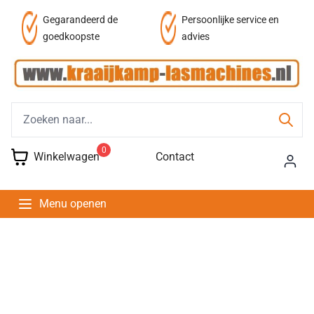
Persoonlijke service en
Fysieke winkel
advies
0
Winkelwagen
Contact
Menu openen
Kraaijkamp lasmachines
Kwaliteit, persoonlijke aandacht en betrouwaarheid
daar staan wij voor!