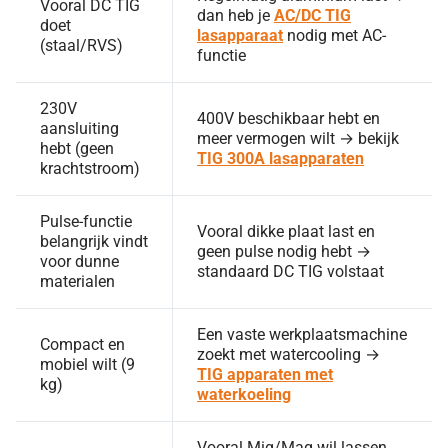
Vooral DC TIG
dan heb je
AC/DC TIG
doet
lasapparaat
nodig met AC-
(staal/RVS)
functie
230V
400V beschikbaar hebt en
aansluiting
meer vermogen wilt → bekijk
hebt (geen
TIG 300A lasapparaten
krachtstroom)
Pulse-functie
Vooral dikke plaat last en
belangrijk vindt
geen pulse nodig hebt →
voor dunne
standaard DC TIG volstaat
materialen
Een vaste werkplaatsmachine
Compact en
zoekt met watercooling →
mobiel wilt (9
TIG apparaten met
kg)
waterkoeling
Vooral Mig/Mag wil lassen