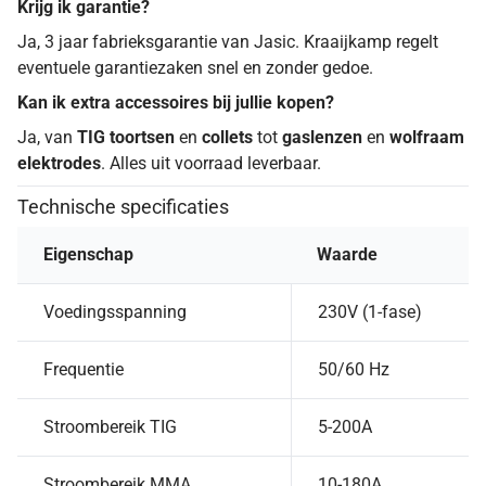
Krijg ik garantie?
Ja, 3 jaar fabrieksgarantie van Jasic. Kraaijkamp regelt
eventuele garantiezaken snel en zonder gedoe.
Kan ik extra accessoires bij jullie kopen?
Ja, van
TIG toortsen
en
collets
tot
gaslenzen
en
wolfraam
elektrodes
. Alles uit voorraad leverbaar.
Technische specificaties
Eigenschap
Waarde
Voedingsspanning
230V (1-fase)
Frequentie
50/60 Hz
Stroombereik TIG
5-200A
Stroombereik MMA
10-180A