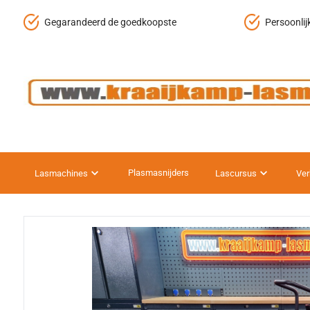
Gegarandeerd de goedkoopste
Persoonlij
Plasmasnijders
Lasmachines
Lascursus
Ver