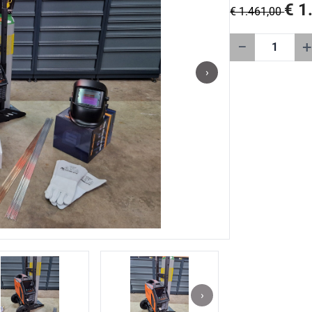
€ 1
€ 1.461,00
−
+
›
›