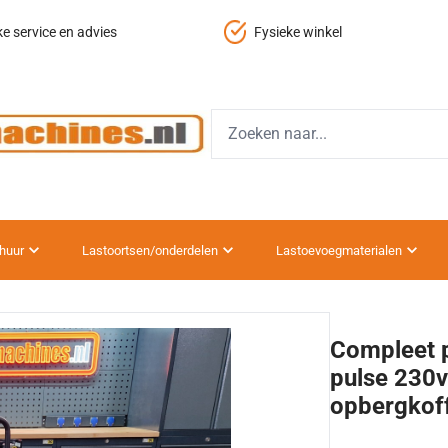
ke service en advies
Fysieke winkel
huur
Lastoortsen/onderdelen
Lastoevoegmaterialen
Compleet 
pulse 230v
opbergkof