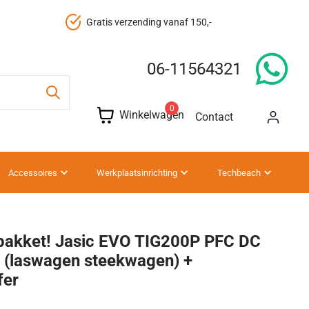
Gratis verzending vanaf 150,-
06-11564321
0
Winkelwagen
Contact
Accessoires
Werkplaatsinrichting
Techbeach
pakket! Jasic EVO TIG200P PFC DC
 (laswagen steekwagen) +
fer