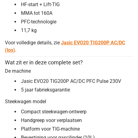
HF-start + Lift-TIG
MMA tot 160A
PFC-technologie
11,7 kg
Voor volledige details, zie
Jasic EVO20 TIG200P AC/DC
(los)
.
Wat zit er in deze complete set?
De machine
Jasic EVO20 TIG200P AC/DC PFC Pulse 230V
5 jaar fabrieksgarantie
Steekwagen model
Compact steekwagen-ontwerp
Handgreep voor verplaatsen
Platform voor TIG-machine
Bevestiging voor gascilinder (10L)