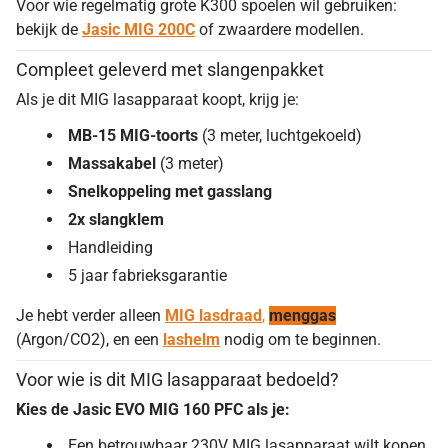
Voor wie regelmatig grote K300 spoelen wil gebruiken:
bekijk de
Jasic MIG 200C
of zwaardere modellen.
Compleet geleverd met slangenpakket
Als je dit MIG lasapparaat koopt, krijg je:
MB-15 MIG-toorts
(3 meter, luchtgekoeld)
Massakabel
(3 meter)
Snelkoppeling met gasslang
2x slangklem
Handleiding
5 jaar fabrieksgarantie
Je hebt verder alleen
MIG lasdraad
,
menggas
(Argon/CO2), en een
lashelm
nodig om te beginnen.
Voor wie is dit MIG lasapparaat bedoeld?
Kies de Jasic EVO MIG 160 PFC als je:
Een betrouwbaar 230V MIG lasapparaat wilt kopen